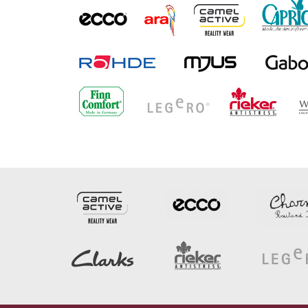
Schuhhaus Bauer
Marienthaler Str. 117